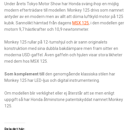
Under årets Tokyo Motor Show har Honda sväng ihop en möjlig
modern efterträdare till modellen. Monkey 125 drivs som namnet
antyder av en modern men av allt att döma luftkyld motor på 125
kubik. Sannolikt hämtad från dagens
MSX 125
, i den modellen ger
motorn 9,7 hästkrafter och 10,9 newtonmeter.
Monkey 125 rullar på 12-tumshjul och är sann originalets
konstruktion med sina dubbla bakdämpare men fram sitter en
moderna USD-gaffel. Även gaffeln och hjulen visar stora likheter
med dem hos MSX 125.
Som komplement till
den genomgående klassiska stilen har
Monkey 125 har LED-ljus och digital instrumentering.
Om modellen blir verklighet eller ej återstår att se men enligt
uppgift så har Honda åtminstone patentskyddat namnet Monkey
125.
Dela det här: