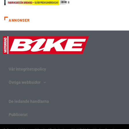
ANNONSER
Vår integritetspolicy
Övriga webbsidor
De ledande handlarna
Publicerat