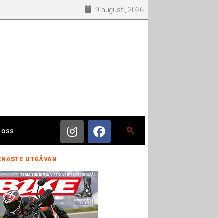
9 augusti, 2026
 oss
ENASTE UTGÅVAN