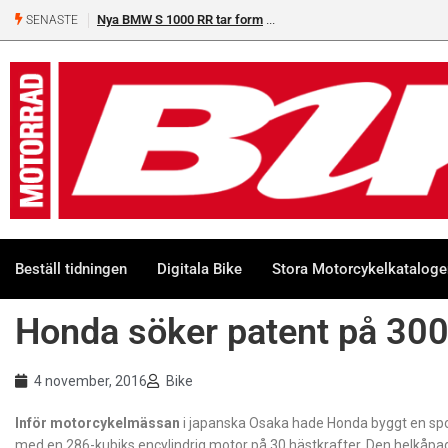
Nya BMW S 1000 RR tar form
SENASTE
Beställ tidningen
Digitala Bike
Stora Motorcykelkatalog
Honda söker patent på 30
4 november, 2016
Bike
Inför motorcykelmässan
i japanska Osaka hade Honda byggt en spo
med en 286-kubiks encylindrig motor på 30 hästkrafter. Den helkåpa