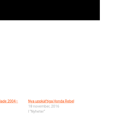
lade 2004–
Nya uppkäftiga Honda Rebel
18 november, 2016
I ”Nyheter”