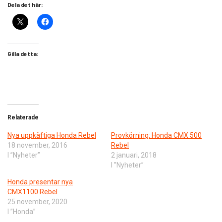
Dela det här:
Gilla detta:
Relaterade
Nya uppkäftiga Honda Rebel
Provkörning: Honda CMX 500
18 november, 2016
Rebel
I ”Nyheter”
2 januari, 2018
I ”Nyheter”
Honda presentar nya
CMX1100 Rebel
25 november, 2020
I ”Honda”