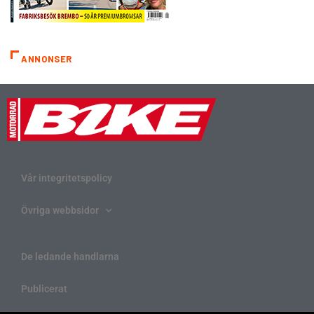
ANNONSER
Vår integritetspolicy
Övriga webbsidor
De ledande handlarna
Publicerat