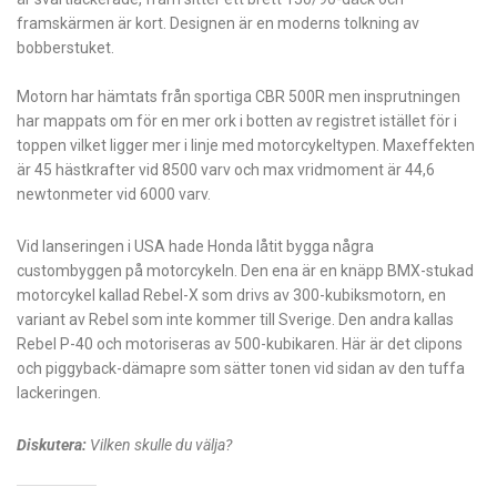
framskärmen är kort. Designen är en moderns tolkning av
bobberstuket.
Motorn har hämtats från sportiga CBR 500R men insprutningen
har mappats om för en mer ork i botten av registret istället för i
toppen vilket ligger mer i linje med motorcykeltypen. Maxeffekten
är 45 hästkrafter vid 8500 varv och max vridmoment är 44,6
newtonmeter vid 6000 varv.
Vid lanseringen i USA hade Honda låtit bygga några
custombyggen på motorcykeln. Den ena är en knäpp BMX-stukad
motorcykel kallad Rebel-X som drivs av 300-kubiksmotorn, en
variant av Rebel som inte kommer till Sverige. Den andra kallas
Rebel P-40 och motoriseras av 500-kubikaren. Här är det clipons
och piggyback-dämapre som sätter tonen vid sidan av den tuffa
lackeringen.
Diskutera:
Vilken skulle du välja?