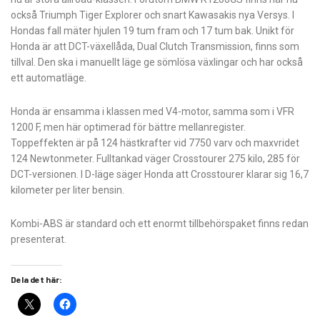
också Triumph Tiger Explorer och snart Kawasakis nya Versys. I
Hondas fall mäter hjulen 19 tum fram och 17 tum bak. Unikt för
Honda är att DCT-växellåda, Dual Clutch Transmission, finns som
tillval. Den ska i manuellt läge ge sömlösa växlingar och har också
ett automatläge.
Honda är ensamma i klassen med V4-motor, samma som i VFR
1200 F, men här optimerad för bättre mellanregister.
Toppeffekten är på 124 hästkrafter vid 7750 varv och maxvridet
124 Newtonmeter. Fulltankad väger Crosstourer 275 kilo, 285 för
DCT-versionen. I D-läge säger Honda att Crosstourer klarar sig 16,7
kilometer per liter bensin.
Kombi-ABS är standard och ett enormt tillbehörspaket finns redan
presenterat.
Dela det här: