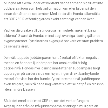
tvungna att skriva under ett kontrakt där de förband sig till att inte
publicera någon som helst information om eller bilder på den
innan den åttonde september. Med detta ville Honda säkerställa
att CRF 250 R offentliggjordes exakt samtidigt världen över.
Vad var då orsaken till det rigorösa hemlighetsmakeriet kring
bilderna? Svaret är Hondas minst sagt ovanliga lösning gällande
avgassystemet. Fyrtaktarnas avgasljud har varit ett stort problem
de senaste åren.
Den välstoppade ljuddämparen har påverkat effekten negativt,
medan en öppnare ljuddämpare har orsakat alltför hög
decibelnivå. Hondas nya lösning innefattar en ljuddämpare högt
uppdragen på vardera sida om hojen. Ingen direkt banbrytande
metod, för visst har det funnits fyrtaktare med två ljuddämpare
även tidigare, men få hade nog väntat sig att se det på en crosshoj
i den mindre klassen.
Så är det emellertid med CRF:en, och det verkar fungera.
Avgasljuden från de två ljuddämparna är aningen mulligare än