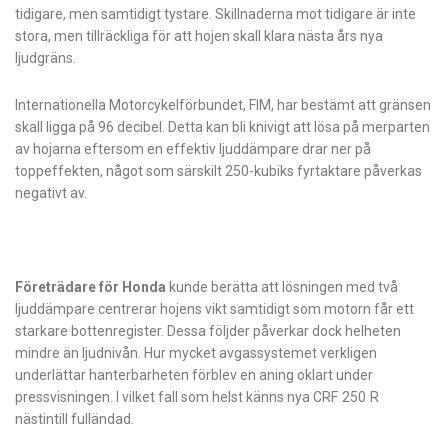
tidigare, men samtidigt tystare. Skillnaderna mot tidigare är inte
stora, men tillräckliga för att hojen skall klara nästa års nya
ljudgräns.
Internationella Motorcykelförbundet, FIM, har bestämt att gränsen
skall ligga på 96 decibel. Detta kan bli knivigt att lösa på merparten
av hojarna eftersom en effektiv ljuddämpare drar ner på
toppeffekten, något som särskilt 250-kubiks fyrtaktare påverkas
negativt av.
Företrädare för Honda
kunde berätta att lösningen med två
ljuddämpare centrerar hojens vikt samtidigt som motorn får ett
starkare bottenregister. Dessa följder påverkar dock helheten
mindre än ljudnivån. Hur mycket avgassystemet verkligen
underlättar hanterbarheten förblev en aning oklart under
pressvisningen. I vilket fall som helst känns nya CRF 250 R
nästintill fulländad.