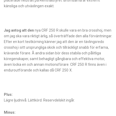
placerade neutralt på Renthalstyret. Bromsarna är extremt
känsliga och utväxlingen exakt.
Jag antog att den
nya CRF 250 R skulle vara en bra crosshoj, men
om jag ska vara riktigt ärlig, så överträffade den alla förväntningar.
Efter en kort testkörning känner jag att den är en tävlingsredo
crosshoj i sitt ursprungliga skick och tillräckligt snabb för erfarna,
krävande förare. Å andra sidan bör dess stabila och pålitliga
köregenskaper, samt behagligt gångbara och effektiva motor,
även locka en och annan motionsförare. CRF 250 R finns även i
enduroutförande och kallas då CRF 250 X.
Plus:
Lägre ljudnivå. Lättkörd. Reservdelskit ingår.
Minus: