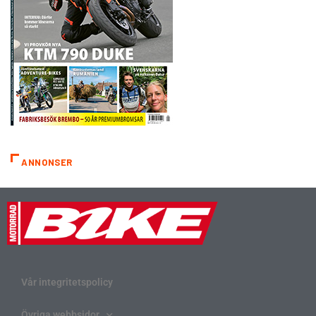
ANNONSER
Vår integritetspolicy
Övriga webbsidor