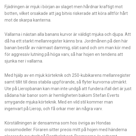
Fjädringen är mjuk i början av slaget men hårdnar kraftigt mot
botten, vilket orsakade att jag bitvis riskerade att köra alltför hårt
mot de skarpa kanterna.
Vallarna i nästan alla banans kurvor är väldigt mjuka och djupa. Att
då ha ett starkt mellanregister känns bra. Jordmånen på den här
banan består av närmast dammig, slät sand och om man kör med
för aggressiv lutning på höga varv, så har hojen en tendens att
sjunka ner i vallarna.
Med hjälp av en mjuk körteknik och 250-kubikarens mellanregister
samt tillit till dess stabila uppförande, så flyter kurvorna utmärkt.
Ute på Lieropbanan kan man inte undgå att fundera ifall det är just
sådana här banor som är hemligheten bakom Stefan Everts
smygande mjuka körteknik. Med en vild stil kommer man
ingenvart på Lierop, och få orkar mer än några varv.
Körställningen är densamma som hos övriga av Hondas
crossmodeller. Föraren sitter precis mitt på hojen med händerna