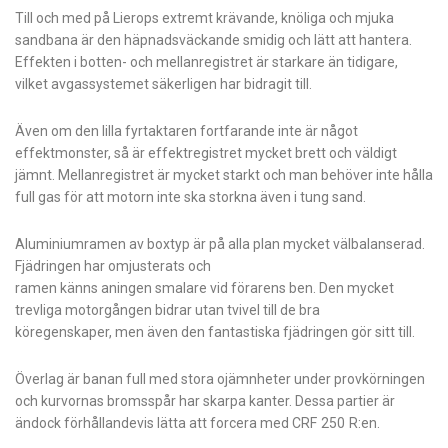
Till och med på Lierops extremt krävande, knöliga och mjuka
sandbana är den häpnadsväckande smidig och lätt att hantera.
Effekten i botten- och mellanregistret är starkare än tidigare,
vilket avgassystemet säkerligen har bidragit till.
Även om den lilla fyrtaktaren fortfarande inte är något
effektmonster, så är effektregistret mycket brett och väldigt
jämnt. Mellanregistret är mycket starkt och man behöver inte hålla
full gas för att motorn inte ska storkna även i tung sand.
Aluminiumramen av boxtyp är på alla plan mycket välbalanserad.
Fjädringen har omjusterats och
ramen känns aningen smalare vid förarens ben. Den mycket
trevliga motorgången bidrar utan tvivel till de bra
köregenskaper, men även den fantastiska fjädringen gör sitt till.
Överlag är banan full med stora ojämnheter under provkörningen
och kurvornas bromsspår har skarpa kanter. Dessa partier är
ändock förhållandevis lätta att forcera med CRF 250 R:en.