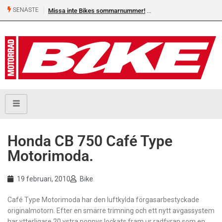
SENASTE
Missa inte Bikes sommarnummer!
Honda CB 750 Café Type
Motorimoda.
19 februari, 2010
Bike
Café Type Motorimoda har den luftkylda förgasarbestyckade
originalmotorn. Efter en smärre trimning och ett nytt avgassystem
har ytterligare 20 ystra ponnys lockats fram ur radfyran som en