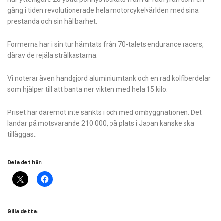
gång i tiden revolutionerade hela motorcykelvärlden med sina
prestanda och sin hållbarhet.
Formerna har i sin tur hämtats från 70-talets endurance racers,
därav de rejäla strålkastarna.
Vi noterar även handgjord aluminiumtank och en rad kolfiberdelar
som hjälper till att banta ner vikten med hela 15 kilo.
Priset har däremot inte sänkts i och med ombyggnationen. Det
landar på motsvarande 210 000, på plats i Japan kanske ska
tilläggas…
Dela det här:
Gilla detta: