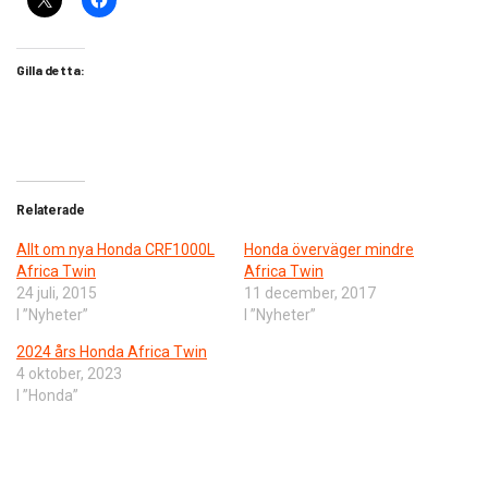
Gilla detta:
Relaterade
Allt om nya Honda CRF1000L
Honda överväger mindre
Africa Twin
Africa Twin
24 juli, 2015
11 december, 2017
I ”Nyheter”
I ”Nyheter”
2024 års Honda Africa Twin
4 oktober, 2023
I ”Honda”