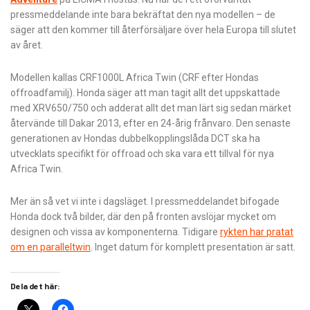
pressmeddelande inte bara bekräftat den nya modellen – de
säger att den kommer till återförsäljare över hela Europa till slutet
av året.
Modellen kallas CRF1000L Africa Twin (CRF efter Hondas
offroadfamilj). Honda säger att man tagit allt det uppskattade
med XRV650/750 och adderat allt det man lärt sig sedan märket
återvände till Dakar 2013, efter en 24-årig frånvaro. Den senaste
generationen av Hondas dubbelkopplingslåda DCT ska ha
utvecklats specifikt för offroad och ska vara ett tillval för nya
Africa Twin.
Mer än så vet vi inte i dagsläget. I pressmeddelandet bifogade
Honda dock två bilder, där den på fronten avslöjar mycket om
designen och vissa av komponenterna. Tidigare
rykten har pratat
om en paralleltwin
. Inget datum för komplett presentation är satt.
Dela det här: