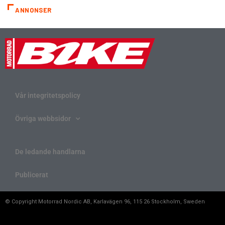
ANNONSER
Vår integritetspolicy
Övriga webbsidor
De ledande handlarna
Publicerat
© Copyright Motorrad Nordic AB, Karlavägen 96, 115 26 Stockholm, Sweden