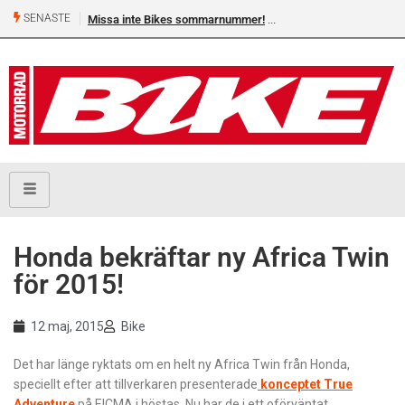
SENASTE
Missa inte Bikes sommarnummer!
Honda bekräftar ny Africa Twin
för 2015!
12 maj, 2015
Bike
Det har länge ryktats om en helt ny Africa Twin från Honda,
speciellt efter att tillverkaren presenterade
konceptet True
Adventure
på EICMA i höstas. Nu har de i ett oförväntat