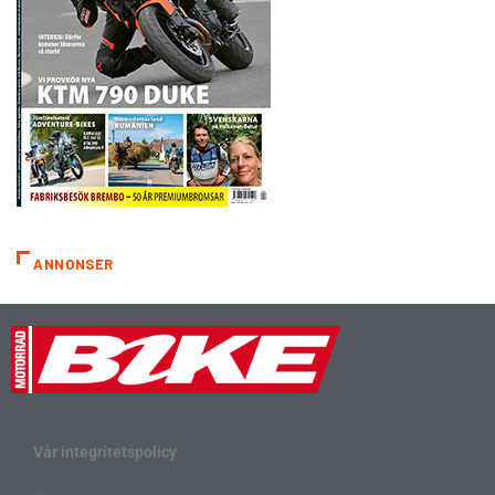
ANNONSER
Vår integritetspolicy