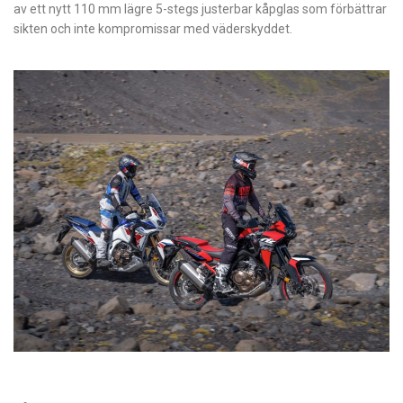
av ett nytt 110 mm lägre 5-stegs justerbar kåpglas som förbättrar
sikten och inte kompromissar med väderskyddet.