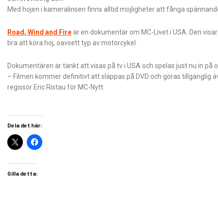
Med hojen i kameralinsen finns alltid möjligheter att fånga spännande
Road, Wind and Fire
är en dokumentär om MC-Livet i USA. Den visar
bra att köra hoj, oavsett typ av motorcykel.
Dokumentären är tänkt att visas på tv i USA och spelas just nu in på olika 
– Filmen kommer definitivt att släppas på DVD och göras tillgänglig äv
regissör Eric Ristau för MC-Nytt.
Dela det här:
Gilla detta: