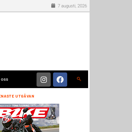
7 augusti, 2026
 oss
ENASTE UTGÅVAN