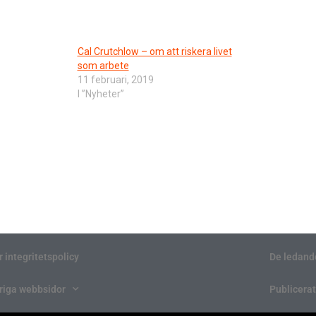
Cal Crutchlow – om att riskera livet
som arbete
11 februari, 2019
I ”Nyheter”
r integritetspolicy
De ledand
riga webbsidor
Publicerat