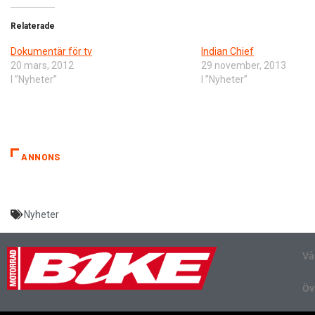
Relaterade
Dokumentär för tv
Indian Chief
20 mars, 2012
29 november, 2013
I ”Nyheter”
I ”Nyheter”
ANNONS
Nyheter
Vå
Öv