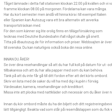
Tåget lämnade i detta fall stationen klockan 22.00 på kvällen och vi v
framme klockan 08.00 på morgonen. Fördelarna kan vara många.
Har du kort semester men ändå vill hinna köra i till exempel Italien
eller Spanien kan Autozug vara ett bra alternativ att avverka
transportsträckan med.
För den som känner sig lite orolig finns en tillägsförsäkring som
tecknas med Deutche Bundesbahn ifall något skulle gå snett.
Titta på dbautozug.de för information och priser. Webbsajten är över
till svenska. Du kan naturligvis också boka din resa online.
INNAN DU ÅKER!
Se över dina resehandlingar så att du har full koll på datum för ut- oc
tillbakaresa och att du har alla papper med som du kan behöva.
Tänk på att du inte får gå till ditt fordon efter att det körts ombord.
Skriv en lista med de saker du vill ha med dig i kupén i förväg.
Värdesaker, kamera, resehandlingar och kreditkort.
Missa inte att plocka med nattkläder och necessär om du åker över 
Innan du kör ombord måste du ha din biljett och ditt registreringsbevi
lätt tillgängligt. Beakta vad som står på resemålslappen som du fick v