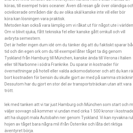
köras, till exempel tvärs oceaner. Även då resan går över oländiga oc
ocivilicerade områden där du av olika skäl kanske inte vill eller bör
köra kan lösningen vara praktisk.
Metoden kan också vara lämplig om vi råkat ut för något ute i världen
Om vi blivit sjuka, fått tekniska fel eller kanske gått omkull och vill
avbryta semestern.
Det är heller ingen dum idé om du tänker dig att du faktiskt sparar b
tid och din egen ork om du till exempel låter tåget ta dig genom
Tyskland från Hamburg till München, kanske ända till Verona i Italien
eller till Narbonne i södra Frankrike. Du sparar in kostnader för
övernattningar på hotell eller valda ackomodationer och att du kan r
bort kostnaden för bensin du skulle gjort av med på samma sträckni
Dessutom har du gjort en stor del av transportsträckan utan att vara
trött.
lek med tanken att vi tar just Hamburg och München som start och m
väljer sovvagn så kommer vi undan med cirka 1 500 kronor i kostnade
att ha sluppit mala Autobahn ner genom Tyskland. Vi kan nyvakna rul
hojen av tåget bara några mil ifrån Österrike och låta det riktiga
äventyret börja.