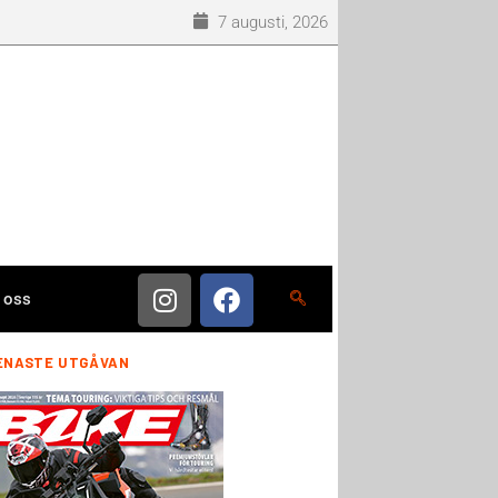
7 augusti, 2026
 oss
ENASTE UTGÅVAN