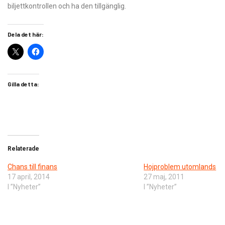
biljettkontrollen och ha den tillgänglig.
Dela det här:
Gilla detta:
Relaterade
Chans till finans
Hojproblem utomlands
17 april, 2014
27 maj, 2011
I ”Nyheter”
I ”Nyheter”