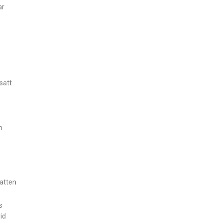
ar
satt
h
natten
s
id