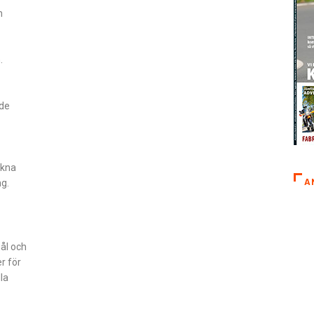
h
.
åde
äkna
A
ng.
ål och
r för
la