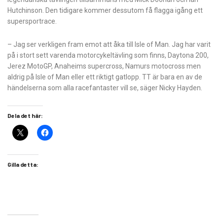
Hutchinson. Den tidigare kommer dessutom få flagga igång ett
supersportrace.
– Jag ser verkligen fram emot att åka till Isle of Man. Jag har varit
på i stort sett varenda motorcykeltävling som finns, Daytona 200,
Jerez MotoGP, Anaheims supercross, Namurs motocross men
aldrig på Isle of Man eller ett riktigt gatlopp. TT är bara en av de
händelserna som alla racefantaster vill se, säger Nicky Hayden.
Dela det här:
Gilla detta: