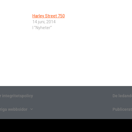
Harley Street 750
14 juni, 2014
I ”Nyheter”
r integritetspolicy
De ledand
riga webbsidor
Publicerat