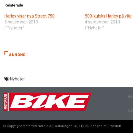
Relaterade
Harley visar nya Street 750
500-kubiks Harley på väg
5 november, 2013
4 september, 2013
I ”Nyheter”
I ”Nyheter”
ANNONS
Nyheter
Vå
Öv
© Copyright Motorrad Nordic AB, Karlavägen 96, 115 26 Stockholm, Sweden