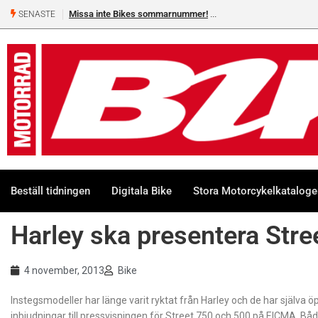
Missa inte Bikes sommarnummer!
SENASTE
Beställ tidningen
Digitala Bike
Stora Motorcykelkatalog
Harley ska presentera Str
4 november, 2013
Bike
Instegsmodeller har länge varit ryktat från Harley och de har själva 
inbjudningar till pressvisningen för Street 750 och 500 på EICMA. Båda