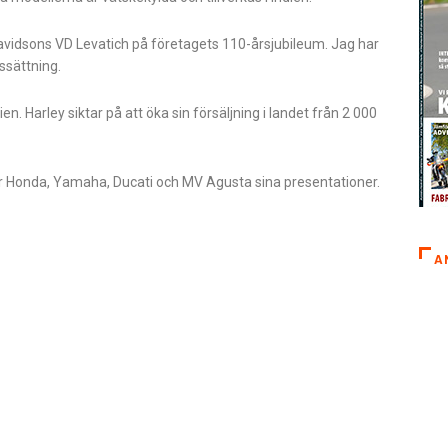
Davidsons VD Levatich på företagets 110-årsjubileum. Jag har
issättning.
n. Harley siktar på att öka sin försäljning i landet från 2 000
har Honda, Yamaha, Ducati och MV Agusta sina presentationer.
A