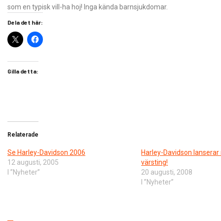
som en typisk vill-ha hoj! Inga kända barnsjukdomar.
Dela det här:
Gilla detta:
Relaterade
Se Harley-Davidson 2006
Harley-Davidson lanserar
12 augusti, 2005
värsting!
I ”Nyheter”
20 augusti, 2008
I ”Nyheter”