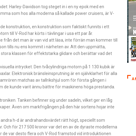
det: Harley-Davidson tog steget in i en ny epok med en
 samma som hos alla moderna så kallade power cruisers, är V-
e konstruktion, en konstruktion som faktiskt funnits i ett
n till V-Rod har körts i tävlingar i usa ett par år.
nte från det man är van vid att läsa, inte förrän man kommer till
son tills nu ens kommit i närheten av. Att den uppmätta,
 stora klassen för effektstarka glidare och berättar vad det
suella intrycket. Den tvåcylindriga motorn på 1 130 kubik är
xlar. Elektronisk bränsleinsprutning är en självklarhet för alla
A
ramrören matchas av tallrikshjul som för första gången i
om de kunde varit ännu bättre för maskinens höga prestanda.
oniken. Tanken befinner sig under sadeln, vilket ger en låg
aper. Även om markfrigången på den här sortens hojar inte
ndra h-d är andrahandsvärdet rätt högt, speciellt som
ar. Och för 217 500 kronor var det en av de dyraste modellerna
r de var desto flera och V-Rod framstod vid introduktionen