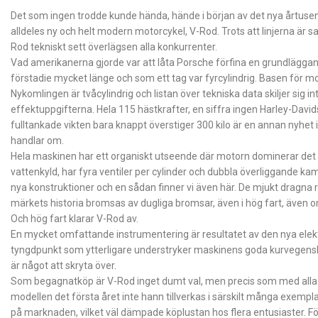
Det som ingen trodde kunde hända, hände i början av det nya årtusen
alldeles ny och helt modern motorcykel, V-Rod. Trots att linjerna är
Rod tekniskt sett överlägsen alla konkurrenter.
Vad amerikanerna gjorde var att låta Porsche förfina en grundläggand
förstadie mycket länge och som ett tag var fyrcylindrig. Basen för motor
Nykomlingen är tvåcylindrig och listan över tekniska data skiljer sig i
effektuppgifterna. Hela 115 hästkrafter, en siffra ingen Harley-David
fulltankade vikten bara knappt överstiger 300 kilo är en annan nyhet i
handlar om.
Hela maskinen har ett organiskt utseende där motorn dominerar det vi
vattenkyld, har fyra ventiler per cylinder och dubbla överliggande kama
nya konstruktioner och en sådan finner vi även här. De mjukt dragna 
märkets historia bromsas av dugliga bromsar, även i hög fart, även 
Och hög fart klarar V-Rod av.
En mycket omfattande instrumentering är resultatet av den nya elektr
tyngdpunkt som ytterligare understryker maskinens goda kurvegensk
är något att skryta över.
Som begagnatköp är V-Rod inget dumt val, men precis som med alla a
modellen det första året inte hann tillverkas i särskilt många exempl
på marknaden, vilket väl dämpade köplustan hos flera entusiaster. Fö