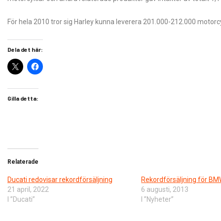
För hela 2010 tror sig Harley kunna leverera 201.000-212.000 motorcy
Dela det här:
Gilla detta:
Relaterade
Ducati redovisar rekordförsäljning
Rekordförsäljning för B
21 april, 2022
6 augusti, 2013
I ”Ducati”
I ”Nyheter”