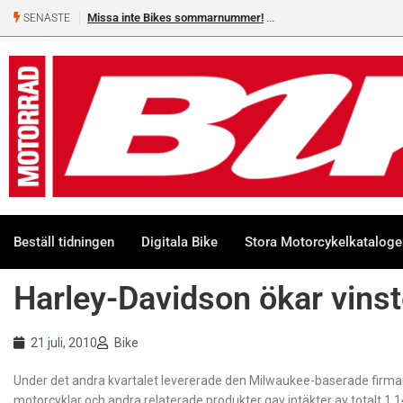
Missa inte Bikes sommarnummer!
SENASTE
Beställ tidningen
Digitala Bike
Stora Motorcykelkatalog
Harley-Davidson ökar vinst
21 juli, 2010
Bike
Under det andra kvartalet levererade den Milwaukee-baserade firman
motorcyklar och andra relaterade produkter gav intäkter av totalt 1,14 