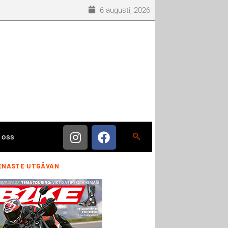
6 augusti, 2026
 oss
ENASTE UTGÅVAN