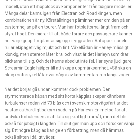
modell, utan ett ihopplock av komponenter från tidigare modeller.
Många delar känns igen från Electran och Road Kingen, men
kombinationen är ny. Körställningen påminner mer om den på en
customhoj än på en tourer. Man har fotplattorna långt fram och
styret högt. Den bidrar till att både förare och passagerare känner
hur varje gupp fortplantar sig upp i ryggraden. Väl uppe i sadeln
rullar ekipaget iväg mjukt och fint. Växellådan är Harley-mässigt
klonkig, men stereon låter bra, och visst är det Harleyn som drar
blickarna till sig. Och det känns absolut inte fel. Harleyns ljudligare
Screamin Eagle hjälper till att skapa uppmärksamhet. »Så ska en
riktig motorcykel låta« var några av kommentarerna längs vägen.
När det börjar gå undan kommer dock problemen. Den
styrmonterade kåpan med sitt korta kåpglas skapar kännbara
turbulenser redan vid 70 blås och i svensk motorvägsfart är det
nästan outhärdligt bakom i sadeln på Harleyn. En metod för att
undvika turbulensen är att luta sig kraftigt framåt, men det blir
också för jobbigt i längden. Till slut ger man upp och försöker vänja
sig. Ett högre kåpglas kan ge en förbättring, men då hämmas
också sikten i dåligt väder.