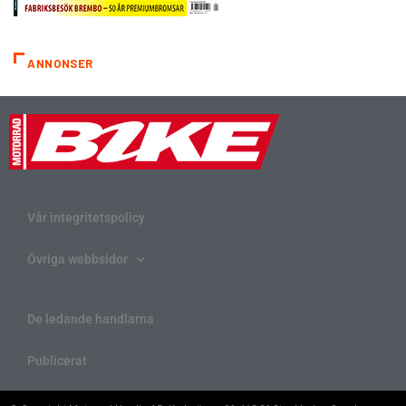
ANNONSER
Vår integritetspolicy
Övriga webbsidor
De ledande handlarna
Publicerat