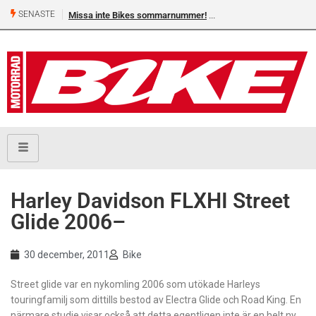
SENASTE
Missa inte Bikes sommarnummer!
Harley Davidson FLXHI Street
Glide 2006–
30 december, 2011
Bike
Street glide var en nykomling 2006 som utökade Harleys
touringfamilj som dittills bestod av Electra Glide och Road King. En
närmare studie visar också att detta egentligen inte är en helt ny