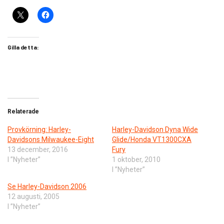
Gilla detta:
Relaterade
Provkörning: Harley-
Harley-Davidson Dyna Wide
Davidsons Milwaukee-Eight
Glide/Honda VT1300CXA
13 december, 2016
Fury
I ”Nyheter”
1 oktober, 2010
I ”Nyheter”
Se Harley-Davidson 2006
12 augusti, 2005
I ”Nyheter”