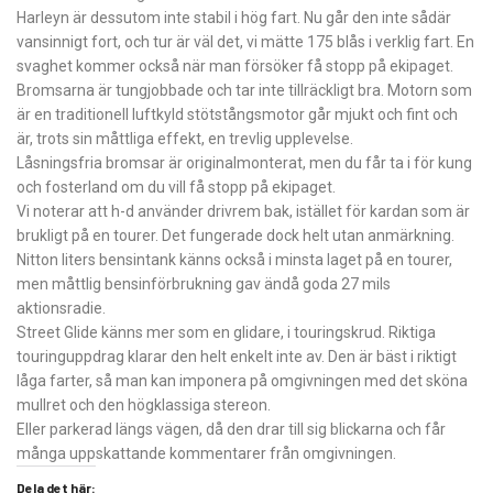
Harleyn är dessutom inte stabil i hög fart. Nu går den inte sådär
vansinnigt fort, och tur är väl det, vi mätte 175 blås i verklig fart. En
svaghet kommer också när man försöker få stopp på ekipaget.
Bromsarna är tungjobbade och tar inte tillräckligt bra. Motorn som
är en traditionell luftkyld stötstångsmotor går mjukt och fint och
är, trots sin måttliga effekt, en trevlig upplevelse.
Låsningsfria bromsar är originalmonterat, men du får ta i för kung
och fosterland om du vill få stopp på ekipaget.
Vi noterar att h-d använder drivrem bak, istället för kardan som är
brukligt på en tourer. Det fungerade dock helt utan anmärkning.
Nitton liters bensintank känns också i minsta laget på en tourer,
men måttlig bensinförbrukning gav ändå goda 27 mils
aktionsradie.
Street Glide känns mer som en glidare, i touringskrud. Riktiga
touring­uppdrag klarar den helt enkelt inte av. Den är bäst i riktigt
låga farter, så man kan imponera på omgivningen med det sköna
mullret och den högklassiga stereon.
Eller parkerad längs vägen, då den drar till sig blickarna och får
många uppskattande kommentarer från omgivningen.
Dela det här: