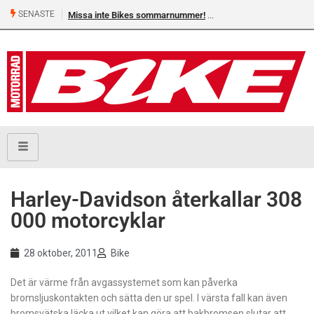
SENASTE
Missa inte Bikes sommarnummer!
Harley-Davidson återkallar 308
000 motorcyklar
28 oktober, 2011
Bike
Det är värme från avgassystemet som kan påverka
bromsljuskontakten och sätta den ur spel. I värsta fall kan även
bromsvätska läcka ut vilket kan göra att bakbromsen slutar att