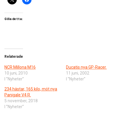
Gilla detta:
Relaterade
NCR Millona M16
Ducatis nya GP-Racer.
10 juni, 2010
11 juni, 2002
I ”Nyheter”
I ”Nyheter”
234 hästar, 165 kilo, möt nya
Panigale V4 R.
5 november, 2018
I ”Nyheter”