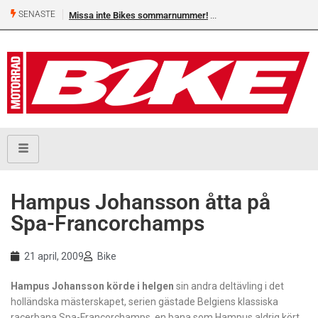
SENASTE
Missa inte Bikes sommarnummer!
Hampus Johansson åtta på
Spa-Francorchamps
21 april, 2009
Bike
Hampus Johansson körde i helgen
sin andra deltävling i det
holländska mästerskapet, serien gästade Belgiens klassiska
racerbana Spa-Francorchamps, en bana som Hampus aldrig kört