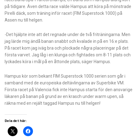
på tidigare. Även detta race valde Hampus att köra på mönstrade
Pirelli däck, som träning inför racet (FIM Superstock 1000) på
Assen nu till helgen.
-Det hjälpte inte att det regnade under de två friträningarna. Men
jag lärde mig ändå banan snabbt och kvalade in på en 16:e plats.
På racet kom jag iväg bra och plockade några placeringar på det
första varvet. Jag låg i en klunga och fightades om 8-11 plats och
lyckades köra i mål på en åttonde plats, säger Hampus.
Hampus kör som bekant FIM Superstock 1000 serien som går i
samband med de europeiska deltävlingarna av Superbike VM.
Första racet på Valencia fick inte Hampus starta för den ansvarige
läkaren på banan på grund av en krasch under warm upen, så
räkna med en rejält taggad Hampus nu till helgen!
Dela det här: