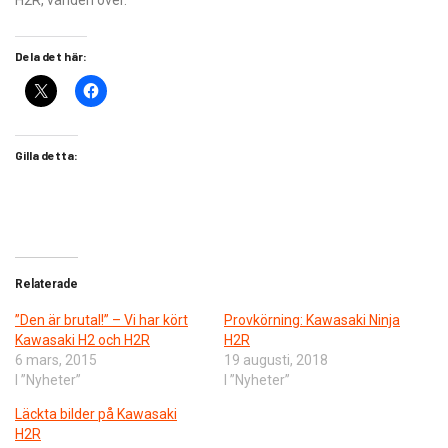
H2R, världen över.
Dela det här:
Gilla detta:
Relaterade
”Den är brutal!” – Vi har kört
Provkörning: Kawasaki Ninja
Kawasaki H2 och H2R
H2R
6 mars, 2015
19 augusti, 2018
I ”Nyheter”
I ”Nyheter”
Läckta bilder på Kawasaki
H2R