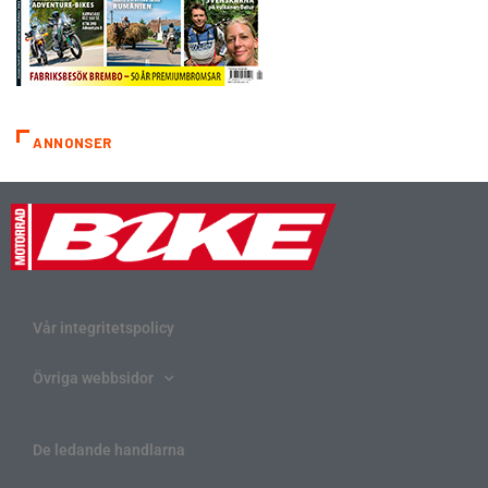
ANNONSER
Vår integritetspolicy
Övriga webbsidor
De ledande handlarna