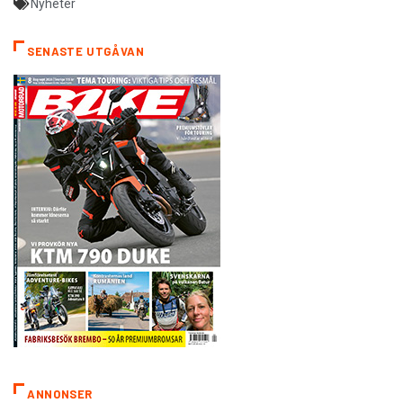
Nyheter
SENASTE UTGÅVAN
ANNONSER