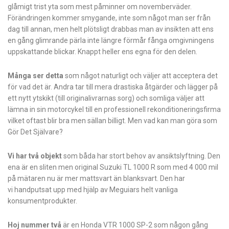
glåmigt trist yta som mest påminner om novemberväder.
Förändringen kommer smygande, inte som något man ser från
dag till annan, men helt plötsligt drabbas man av insikten att ens
en gång glimrande pärla inte längre förmår fånga omgivningens
uppskattande blickar. Knappt heller ens egna för den delen.
Många ser detta
som något naturligt och väljer att acceptera det
för vad det är. Andra tar till mera drastiska åtgärder och lägger på
ett nytt ytskikt (till originalivrarnas sorg) och somliga väljer att
lämna in sin motorcykel till en professionell rekonditioneringsfirma
vilket oftast blir bra men sällan billigt. Men vad kan man göra som
Gör Det Självare?
Vi har två objekt
som båda har stort behov av ansiktslyftning. Den
ena är en sliten men original Suzuki TL 1000 R som med 4 000 mil
på mätaren nu är mer mattsvart än blanksvart. Den har
vi handputsat upp med hjälp av Meguiars helt vanliga
konsumentprodukter.
Hoj nummer två
är en Honda VTR 1000 SP-2 som någon gång