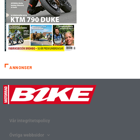
ANNONSER
Vår integritetspolicy
Övriga webbsidor