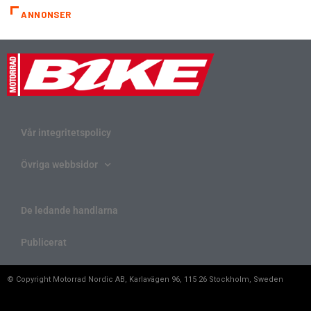
ANNONSER
Vår integritetspolicy
Övriga webbsidor
De ledande handlarna
Publicerat
© Copyright Motorrad Nordic AB, Karlavägen 96, 115 26 Stockholm, Sweden