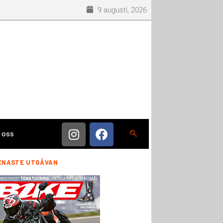
9 augusti, 2026
 oss
ENASTE UTGÅVAN