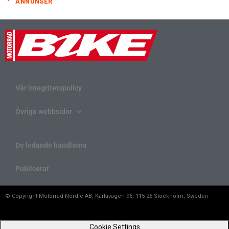
ANNONSER
Vår integritetspolicy
Övriga webbsidor
De ledande handlarna
Publicerat
© Copyright Motorrad Nordic AB, Karlavägen 96, 115 26 Stockholm, Sweden
Cookie Settings