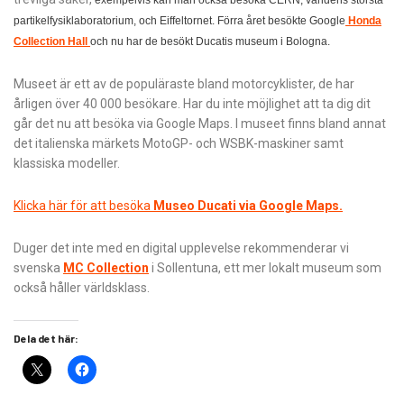
exempelvis kan man också besöka CERN, världens största
partikelfysiklaboratorium, och Eiffeltornet. Förra året besökte Google
Honda
Collection Hall
och nu har de besökt Ducatis museum i Bologna.
Museet är ett av de populäraste bland motorcyklister, de har
årligen över 40 000 besökare. Har du inte möjlighet att ta dig dit
går det nu att besöka via Google Maps. I museet finns bland annat
det italienska märkets MotoGP- och WSBK-maskiner samt
klassiska modeller.
Klicka här för att besöka
Museo Ducati via Google Maps.
Duger det inte med en digital upplevelse rekommenderar vi
svenska
MC Collection
i Sollentuna, ett mer lokalt museum som
också håller världsklass.
Dela det här: