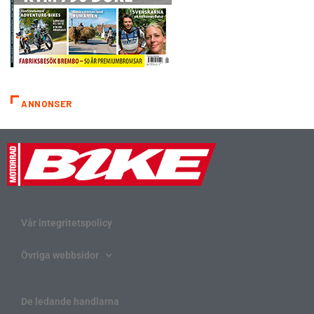
ANNONSER
Vår integritetspolicy
Övriga webbsidor
De ledande handlarna