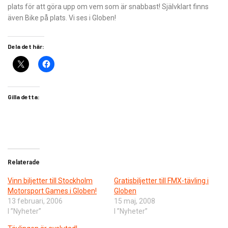
plats för att göra upp om vem som är snabbast! Självklart finns
även Bike på plats. Vi ses i Globen!
Dela det här:
Gilla detta:
Relaterade
Vinn biljetter till Stockholm
Gratisbiljetter till FMX-tävling i
Motorsport Games i Globen!
Globen
13 februari, 2006
15 maj, 2008
I ”Nyheter”
I ”Nyheter”