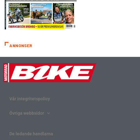
ANNONSER
Vår integritetspolicy
Övriga webbsidor
De ledande handlarna