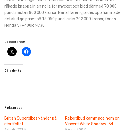
råkade knappa in en nolla för mycket och bjöd därmed 70 000
pund, nästan 800 000 kronor. När affären gjordes upp hamnade
det slutliga priset på 18 060 pund, cirka 202 000 kronor, för en
Honda VFR400R NC30.
Dela det här:
Gilla detta:
Relaterade
British Superbikes vänder på
Rekordbud kammade hem en
startfältet
Vincent White Shadow -54
14 juli, 2015
5 juni, 2007