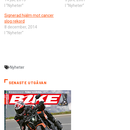
I ”Nyheter”
I ”Nyheter”
Signerad hjälm mot cancer
slog rekord
8 december, 2014
I ”Nyheter”
Nyheter
SENASTE UTGÅVAN