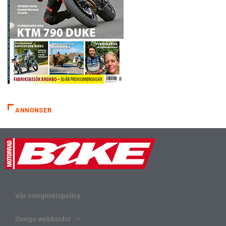
ANNONSER
Vår integritetspolicy
Övriga webbsidor