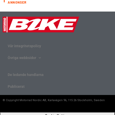
ANNONSER
Vår integritetspolicy
Övriga webbsidor
De ledande handlarna
Publicerat
© Copyright Motorrad Nordic AB, Karlavägen 96, 115 26 Stockholm, Sweden