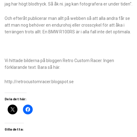
jag har högt blodtryck. Så åk ni. jag kan fotografera er under tiden".
Och efteråt publicerar man allt på webben så att alla andra får se
att man nog behöver en endurohoj eller crosscykel för att åka i
terrängen trots allt. En BMW R100RS är i alla fall inte det optimala.
Vi hittade bilderna på bloggen Retro Custom Racer. Ingen
förklarande text. Bara så här.
http://retrocustomracer.blogspot.se
Dela det här:
Gilla detta: