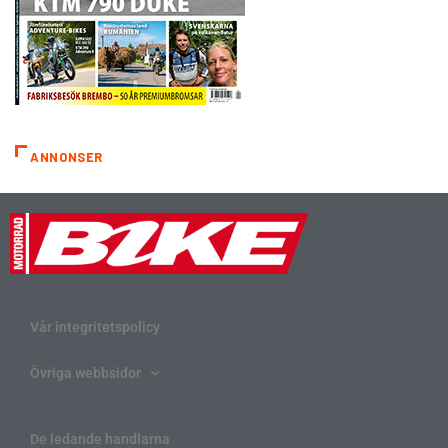
ANNONSER
Vår integritetspolicy
Övriga webbsidor
De ledande handlarna