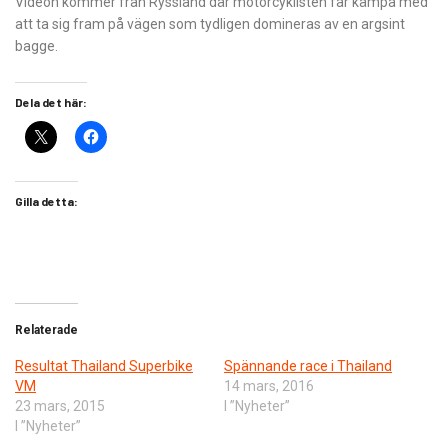
Videon kommer från Ryssland där motorcyklisten får kämpa med
att ta sig fram på vägen som tydligen domineras av en argsint
bagge.
Dela det här:
Gilla detta:
Relaterade
Resultat Thailand Superbike
Spännande race i Thailand
VM
14 mars, 2016
23 mars, 2015
I ”Nyheter”
I ”Nyheter”