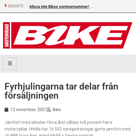
SENASTE
Missa inte Bikes sommarnummer!
Fyrhjulingarna tar delar från
försäljningen
12 november, 2007
Bike
Jämfört med oktober förra året såldes två procent färre
motorcyklar. Hittills har 16 542 nyregistreringar gjorts jämfört med
16 888 förra året, enligt McRF:s färska statistik.