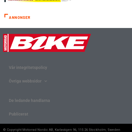
ANNONSER
Vår integritetspolicy
Övriga webbsidor
De ledande handlarna
Publicerat
© Copyright Motorrad Nordic AB, Karlavägen 96, 115 26 Stockholm, Sweden