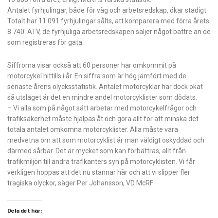
Antalet fyrhjulingar, både för väg och arbetsredskap, ökar stadigt.
Totalt har 11 091 fyrhjulingar sålts, att komparera med förra årets
8 740. ATV, de fyrhjuliga arbetsredskapen säljer något bättre än de
som registreras för gata.
Siffrorna visar också att 60 personer har omkommit på
motorcykel hittills i år. En siffra som är hög jämfört med de
senaste årens olycksstatistik. Antalet motorcyklar har dock ökat
så utslaget är det en mindre andel motorcyklister som dödats.
– Vi alla som på något sätt arbetar med motorcykelfrågor och
trafiksäkerhet måste hjälpas åt och göra allt för att minska det
totala antalet omkomna motorcyklister. Alla måste vara
medvetna om att som motorcyklist är man väldigt oskyddad och
därmed sårbar. Det är mycket som kan förbättras, allt från
trafikmiljön till andra trafikanters syn på motorcyklisten. Vi får
verkligen hoppas att det nu stannar här och att vi slipper fler
tragiska olyckor, säger Per Johansson, VD McRF.
Dela det här: