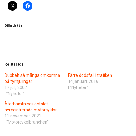
Gilla detta:
Relaterade
Dubbelt så många omkomna
Färre dödsfall i trafiken
på fyrhjulingar
14 januari, 2016
17 juli, 2007
I ”Nyheter”
I ”Nyheter”
Återhämtning i antalet
nyregistrerade motorcyklar
11 november, 2021
I ”Motorcykelbranchen”