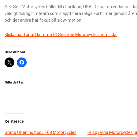
See See Motorcycles håller till i Portland, USA. De har en verkstad, dä
väldigt duktig filmteam som släppt flera roliga kortfilmer genom åre
och det andra har fokus på slow-motion.
Klicka här för att komma till See See Motorcycles hemsida.
Dela det här:
Gilla detta:
Relaterade
Grand Opening hos JE68 Motorcycles
Husqvarna Motorcycles p