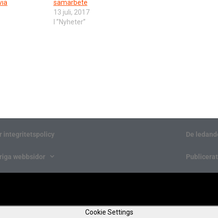
via
samarbete
13 juli, 2017
I ”Nyheter”
r integritetspolicy
De ledand
riga webbsidor
Publicerat
Cookie Settings