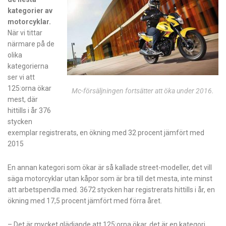
kategorier av
motorcyklar.
När vi tittar
närmare på de
olika
kategorierna
ser vi att
125:orna ökar
Mc-försäljningen fortsätter att öka under 2016.
mest, där
hittills i år 376
stycken
exemplar registrerats, en ökning med 32 procent jämfört med
2015
En annan kategori som ökar är så kallade street-modeller, det vill
säga motorcyklar utan kåpor som är bra till det mesta, inte minst
att arbetspendla med. 3672 stycken har registrerats hittills i år, en
ökning med 17,5 procent jämfört med förra året.
– Det är mycket glädjande att 125:orna ökar, det är en kategori