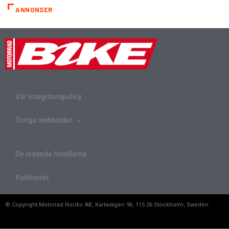
ANNONSER
Vår integritetspolicy
Övriga webbsidor
De ledande handlarna
Publicerat
© Copyright Motorrad Nordic AB, Karlavägen 96, 115 26 Stockholm, Sweden