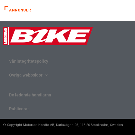
ANNONSER
Vår integritetspolicy
Övriga webbsidor
De ledande handlarna
Publicerat
© Copyright Motorrad Nordic AB, Karlavägen 96, 115 26 Stockholm, Sweden