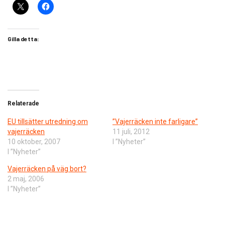
Gilla detta:
Relaterade
EU tillsätter utredning om
”Vajerräcken inte farligare”
vajerräcken
11 juli, 2012
10 oktober, 2007
I ”Nyheter”
I ”Nyheter”
Vajerräcken på väg bort?
2 maj, 2006
I ”Nyheter”