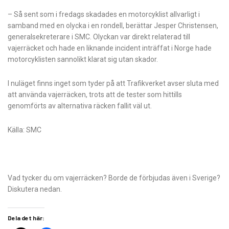
– Så sent som i fredags skadades en motorcyklist allvarligt i
samband med en olycka i en rondell, berättar Jesper Christensen,
generalsekreterare i SMC. Olyckan var direkt relaterad till
vajerräcket och hade en liknande incident inträffat i Norge hade
motorcyklisten sannolikt klarat sig utan skador.
I nuläget finns inget som tyder på att Trafikverket avser sluta med
att använda vajerräcken, trots att de tester som hittills
genomförts av alternativa räcken fallit väl ut.
Källa: SMC
Vad tycker du om vajerräcken? Borde de förbjudas även i Sverige?
Diskutera nedan.
Dela det här: