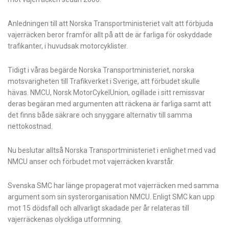
Anledningen till att Norska Transportministeriet valt att förbjuda
vajerräcken beror framför allt på att de är farliga för oskyddade
trafikanter, i huvudsak motorcyklister.
Tidigt i våras begärde Norska Transportministeriet, norska
motsvarigheten till Trafikverket i Sverige, att förbudet skulle
hävas. NMCU, Norsk MotorCykelUnion, ogillade i sitt remissvar
deras begäran med argumenten att räckena är farliga samt att
det finns både säkrare och snyggare alternativ till samma
nettokostnad.
Nu beslutar alltså Norska Transportministeriet i enlighet med vad
NMCU anser och förbudet mot vajerräcken kvarstår.
Svenska SMC har länge propagerat mot vajerräcken med samma
argument som sin systerorganisation NMCU. Enligt SMC kan upp
mot 15 dödsfall och allvarligt skadade per år relateras till
vajerräckenas olyckliga utformning.