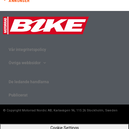
ANNONSER
Vår integritetspolicy
Övriga webbsidor
De ledande handlarna
Publicerat
© Copyright Motorrad Nordic AB, Karlavägen 96, 115 26 Stockholm, Sweden
Cookie Settings