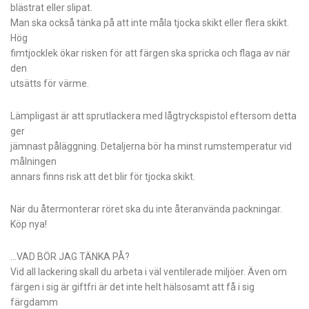
blästrat eller slipat.
Man ska också tänka på att inte måla tjocka skikt eller flera skikt.
Hög
fimtjocklek ökar risken för att färgen ska spricka och flaga av när
den
utsätts för värme.
Lämpligast är att sprutlackera med lågtryckspistol eftersom detta
ger
jämnast påläggning. Detaljerna bör ha minst rumstemperatur vid
målningen
annars finns risk att det blir för tjocka skikt.
När du återmonterar röret ska du inte återanvända packningar.
Köp nya!
…VAD BÖR JAG TÄNKA PÅ?
Vid all lackering skall du arbeta i väl ventilerade miljöer. Även om
färgen i sig är giftfri är det inte helt hälsosamt att få i sig
färgdamm