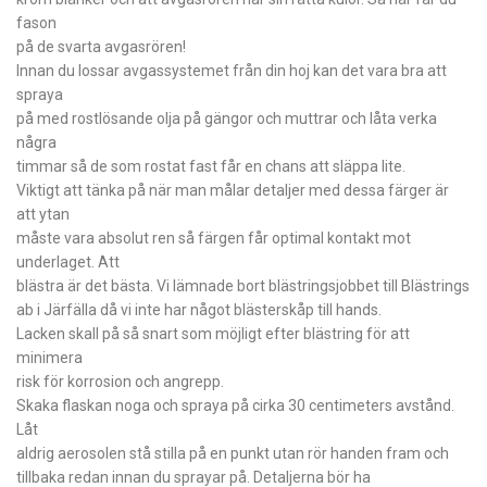
fason
på de svarta avgasrören!
Innan du lossar avgassystemet från din hoj kan det vara bra att
spraya
på med rostlösande olja på gängor och muttrar och låta verka
några
timmar så de som rostat fast får en chans att släppa lite.
Viktigt att tänka på när man målar detaljer med dessa färger är
att ytan
måste vara absolut ren så färgen får optimal kontakt mot
underlaget. Att
blästra är det bästa. Vi lämnade bort blästringsjobbet till Blästrings
ab i Järfälla då vi inte har något blästerskåp till hands.
Lacken skall på så snart som möjligt efter blästring för att
minimera
risk för korrosion och angrepp.
Skaka flaskan noga och spraya på cirka 30 centimeters avstånd.
Låt
aldrig aerosolen stå stilla på en punkt utan rör handen fram och
tillbaka redan innan du sprayar på. Detaljerna bör ha