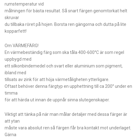
rumstemperatur vid
målningen för bästa resultat. Så snart färgen genomtorkat helt
skruvar
du tillbaka röret på hojen. Borsta ren gängorna och dutta på lite
kopparfett!
Om VÄRMEFÄRG!
En värmebeständig färg som ska tåla 400-600°C är som regel
uppbygd med
ett silkonbindemedel och svart eller aluminium som pigment,
ibland med
tillsats av zink för att höja värmetåligheten ytterligare.
Oftast behöver denna färgtyp en upphettning till ca 200° under en
timma
för att härda ut innan de uppnår sinna slutegenskaper.
Viktigt att tänka på när man målar detaljer med dessa färger är
att ytan
måste vara absolut ren så färgen får bra kontakt mot underlaget.
Gärna