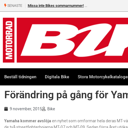
Missa inte Bikes sommarnummer!
SENASTE
Beställ tidningen
Digitala Bike
Stora Motorcykelkatalog
Förändring på gång för Y
9 november, 2015
Bike
Yamaha kommer
avslöja
en nyhet som omformar hela deras MT-vär
de två streetfighterhojarna MT-07 och MT-09. Sedan förra året utö