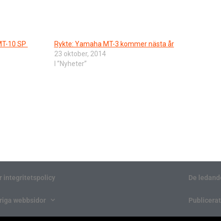
MT-10 SP
Rykte: Yamaha MT-3 kommer nästa år
23 oktober, 2014
I ”Nyheter”
r integritetspolicy
De ledand
riga webbsidor
Publicerat