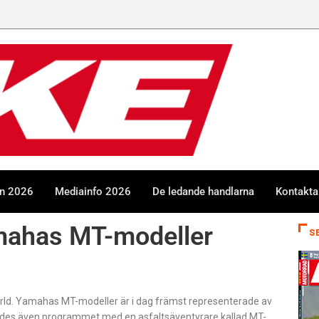
en 2026
Mediainfo 2026
De ledande handlarna
Kontakta
amahas MT-modeller
S
ld. Yamahas MT-modeller är i dag främst representerade av
kades även programmet med en asfaltsäventyrare kallad MT-