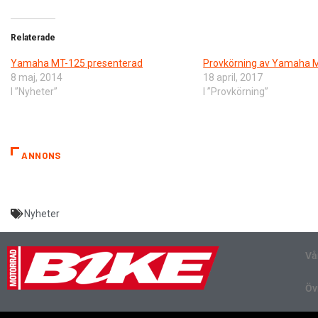
Relaterade
Yamaha MT-125 presenterad
Provkörning av Yamaha 
8 maj, 2014
18 april, 2017
I ”Nyheter”
I ”Provkörning”
ANNONS
Nyheter
Vå
Öv