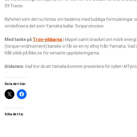
09 Tracer.
Nyheten som det nu hintas om beskrivs med luddiga formuleringar o
omdefiniera det som Yamaha kallar
Torque emotion
.
Med tanke på
Tron-vibbarna
i klippet samt snacket om mörk energi 
(torque=vridmoment) kanske vi får se en ny elhoj från Yamaha. Vad d
Håll utkik på Bike.se för senaste uppdateringarna.
Diskutera:
Vad tror du att Yamaha kommer presentera för nyhet i MT-p
Dela det här:
Gilla detta: