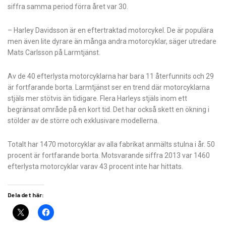
siffra samma period förra året var 30.
– Harley Davidsson är en eftertraktad motorcykel. De är populära
men även lite dyrare än många andra motorcyklar, säger utredare
Mats Carlsson på Larmtjänst.
Av de 40 efterlysta motorcyklarna har bara 11 återfunnits och 29
är fortfarande borta. Larmtjänst ser en trend där motorcyklarna
stjäls mer stötvis än tidigare. Flera Harleys stjäls inom ett
begränsat område på en kort tid. Det har också skett en ökning i
stölder av de större och exklusivare modellerna.
Totalt har 1470 motorcyklar av alla fabrikat anmälts stulna i år. 50
procent är fortfarande borta. Motsvarande siffra 2013 var 1460
efterlysta motorcyklar varav 43 procent inte har hittats.
Dela det här: