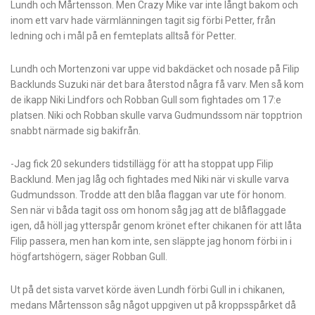
Lundh och Mårtensson. Men Crazy Mike var inte långt bakom och
inom ett varv hade värmlänningen tagit sig förbi Petter, från
ledning och i mål på en femteplats alltså för Petter.
Lundh och Mortenzoni var uppe vid bakdäcket och nosade på Filip
Backlunds Suzuki när det bara återstod några få varv. Men så kom
de ikapp Niki Lindfors och Robban Gull som fightades om 17:e
platsen. Niki och Robban skulle varva Gudmundssom när topptrion
snabbt närmade sig bakifrån.
-Jag fick 20 sekunders tidstillägg för att ha stoppat upp Filip
Backlund. Men jag låg och fightades med Niki när vi skulle varva
Gudmundsson. Trodde att den blåa flaggan var ute för honom.
Sen när vi båda tagit oss om honom såg jag att de blåflaggade
igen, då höll jag ytterspår genom krönet efter chikanen för att låta
Filip passera, men han kom inte, sen släppte jag honom förbi in i
högfartshögern, säger Robban Gull.
Ut på det sista varvet körde även Lundh förbi Gull in i chikanen,
medans Mårtensson såg något uppgiven ut på kroppsspårket då