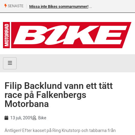
SENASTE
Missa inte Bikes sommarnummer!
Shelby Turner, klar för GGN
Filip Backlund vann ett tätt
race på Falkenbergs
Motorbana
13 juli, 2009
Bike
Äntligen! Efter kaoset på Ring Knutstorp och tabbarna från