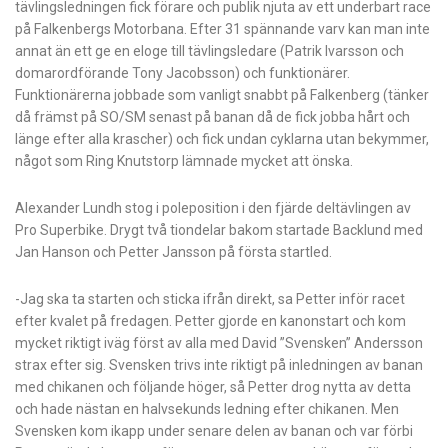
tävlingsledningen fick förare och publik njuta av ett underbart race
på Falkenbergs Motorbana. Efter 31 spännande varv kan man inte
annat än ett ge en eloge till tävlingsledare (Patrik Ivarsson och
domarordförande Tony Jacobsson) och funktionärer.
Funktionärerna jobbade som vanligt snabbt på Falkenberg (tänker
då främst på SO/SM senast på banan då de fick jobba hårt och
länge efter alla krascher) och fick undan cyklarna utan bekymmer,
något som Ring Knutstorp lämnade mycket att önska.
Alexander Lundh stog i poleposition i den fjärde deltävlingen av
Pro Superbike. Drygt två tiondelar bakom startade Backlund med
Jan Hanson och Petter Jansson på första startled.
-Jag ska ta starten och sticka ifrån direkt, sa Petter inför racet
efter kvalet på fredagen. Petter gjorde en kanonstart och kom
mycket riktigt iväg först av alla med David ”Svensken” Andersson
strax efter sig. Svensken trivs inte riktigt på inledningen av banan
med chikanen och följande höger, så Petter drog nytta av detta
och hade nästan en halvsekunds ledning efter chikanen. Men
Svensken kom ikapp under senare delen av banan och var förbi