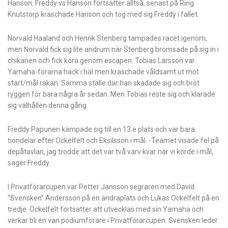
Hanson. Freddy vs Hanson fortsätter alltså, senast på Ring
Knutstorp kraschade Hanson och tog med sig Freddy i fallet.
Norvald Haaland och Henrik Stenberg tampades racet igenom,
men Norvald fick sig lite andrum när Stenberg bromsade på sig in i
chikanen och fick köra genom escapen. Tobias Larsson var
Yamaha-förarna hack i häl men kraschade våldsamt ut mot
start/mål rakan. Samma ställe där han skadade sig och bröt
ryggen för bara några år sedan. Men Tobias reste sig och klarade
sig välhållen denna gång.
Freddy Papunen kämpade sig till en 13:e plats och var bara
tiondelar efter Ockelfelt och Eksilsson i mål. -Teamet visade fel på
depåtavlan, jag trodde att det var två varv kvar när vi körde i mål,
säger Freddy.
I Privatförarcupen var Petter Jansson segraren med David
”Svensken” Andersson på en andraplats och Lukas Ockelfelt på en
tredje. Ockelfelt fortsätter att utvecklas med sin Yamaha och
verkar bli en van podiumförare i Privatförarcupen. Svensken leder