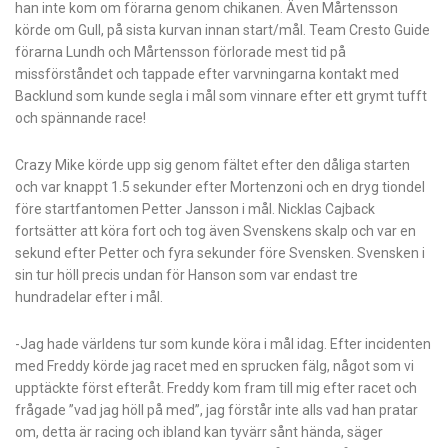
han inte kom om förarna genom chikanen. Även Mårtensson
körde om Gull, på sista kurvan innan start/mål. Team Cresto Guide
förarna Lundh och Mårtensson förlorade mest tid på
missförståndet och tappade efter varvningarna kontakt med
Backlund som kunde segla i mål som vinnare efter ett grymt tufft
och spännande race!
Crazy Mike körde upp sig genom fältet efter den dåliga starten
och var knappt 1.5 sekunder efter Mortenzoni och en dryg tiondel
före startfantomen Petter Jansson i mål. Nicklas Cajback
fortsätter att köra fort och tog även Svenskens skalp och var en
sekund efter Petter och fyra sekunder före Svensken. Svensken i
sin tur höll precis undan för Hanson som var endast tre
hundradelar efter i mål.
-Jag hade världens tur som kunde köra i mål idag. Efter incidenten
med Freddy körde jag racet med en sprucken fälg, något som vi
upptäckte först efteråt. Freddy kom fram till mig efter racet och
frågade ”vad jag höll på med”, jag förstår inte alls vad han pratar
om, detta är racing och ibland kan tyvärr sånt hända, säger