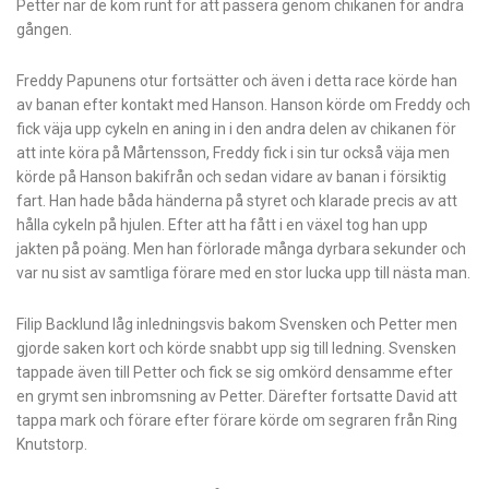
Petter när de kom runt för att passera genom chikanen för andra
gången.
Freddy Papunens otur fortsätter och även i detta race körde han
av banan efter kontakt med Hanson. Hanson körde om Freddy och
fick väja upp cykeln en aning in i den andra delen av chikanen för
att inte köra på Mårtensson, Freddy fick i sin tur också väja men
körde på Hanson bakifrån och sedan vidare av banan i försiktig
fart. Han hade båda händerna på styret och klarade precis av att
hålla cykeln på hjulen. Efter att ha fått i en växel tog han upp
jakten på poäng. Men han förlorade många dyrbara sekunder och
var nu sist av samtliga förare med en stor lucka upp till nästa man.
Filip Backlund låg inledningsvis bakom Svensken och Petter men
gjorde saken kort och körde snabbt upp sig till ledning. Svensken
tappade även till Petter och fick se sig omkörd densamme efter
en grymt sen inbromsning av Petter. Därefter fortsatte David att
tappa mark och förare efter förare körde om segraren från Ring
Knutstorp.