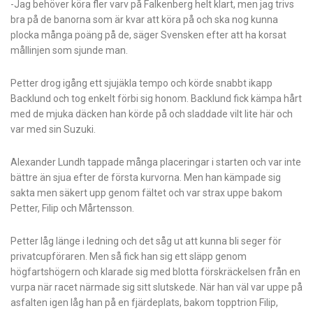
-Jag behöver köra fler varv på Falkenberg helt klart, men jag trivs
bra på de banorna som är kvar att köra på och ska nog kunna
plocka många poäng på de, säger Svensken efter att ha korsat
mållinjen som sjunde man.
Petter drog igång ett sjujäkla tempo och körde snabbt ikapp
Backlund och tog enkelt förbi sig honom. Backlund fick kämpa hårt
med de mjuka däcken han körde på och sladdade vilt lite här och
var med sin Suzuki.
Alexander Lundh tappade många placeringar i starten och var inte
bättre än sjua efter de första kurvorna. Men han kämpade sig
sakta men säkert upp genom fältet och var strax uppe bakom
Petter, Filip och Mårtensson.
Petter låg länge i ledning och det såg ut att kunna bli seger för
privatcupföraren. Men så fick han sig ett släpp genom
högfartshögern och klarade sig med blotta förskräckelsen från en
vurpa när racet närmade sig sitt slutskede. När han väl var uppe på
asfalten igen låg han på en fjärdeplats, bakom topptrion Filip,