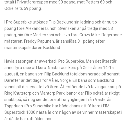
totalt i Privatförarcupen med 90 poäng, mot Petters 69 och
Ockelfelts 59 poäng.
I Pro Superbike utökade Filip Backlund sin ledning och är nu tio
poäng före Alexander Lundh. Svensken är på tredje med 53
poäng, nio före Mortenzoni och elva före Crazy Mike. Regerande
mästaren, Freddy Papunen, är sanslösa 31 poäng efter
mästerskapsledaren Backlund.
Havla säsongen är avverkad i Pro Superbike. Men det återstår
ännu fyra race att köra. Nästa race körs på Gelleråsen 14-15
augusti, en bana som Filip Backlund totaldominerade på senast.
Därefter är det dags för Våler, Norge. En bana som Backlund
vunnit på de senaste två åren. Återstående två tävlingar körs på
Ring Knutstorp och Mantorp Park, banor där Filip också är riktigt
snabb på, så nog ser det bra ut för ynglingen från Västerås.
Toppduon i Pro Superbike har båda chans att få köra i FIM
Superstock 1000 nästa år om någon av de vinner mästerskapet i
år då de har rätt ålder inne.