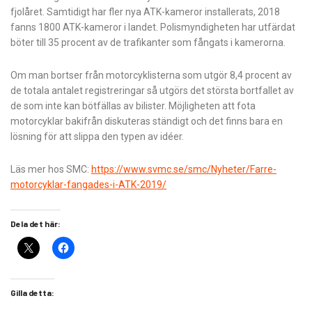
fjolåret. Samtidigt har fler nya ATK-kameror installerats, 2018
fanns 1800 ATK-kameror i landet. Polismyndigheten har utfärdat
böter till 35 procent av de trafikanter som fångats i kamerorna.
Om man bortser från motorcyklisterna som utgör 8,4 procent av
de totala antalet registreringar så utgörs det största bortfallet av
de som inte kan bötfällas av bilister. Möjligheten att fota
motorcyklar bakifrån diskuteras ständigt och det finns bara en
lösning för att slippa den typen av idéer.
Läs mer hos SMC:
https://www.svmc.se/smc/Nyheter/Farre-
motorcyklar-fangades-i-ATK-2019/
Dela det här:
Gilla detta: