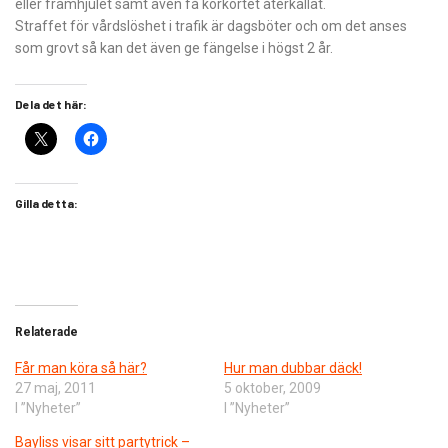
eller framhjulet samt även få körkortet återkallat.
Straffet för vårdslöshet i trafik är dagsböter och om det anses
som grovt så kan det även ge fängelse i högst 2 år.
Dela det här:
Gilla detta:
Relaterade
Får man köra så här?
Hur man dubbar däck!
27 maj, 2011
5 oktober, 2009
I ”Nyheter”
I ”Nyheter”
Bayliss visar sitt partytrick –