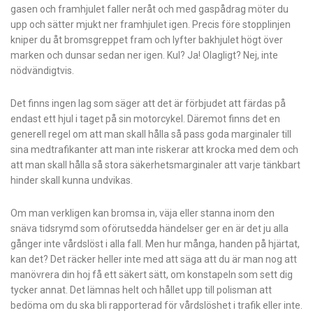
gasen och framhjulet faller neråt och med gaspådrag möter du
upp och sätter mjukt ner framhjulet igen. Precis före stopplinjen
kniper du åt bromsgreppet fram och lyfter bakhjulet högt över
marken och dunsar sedan ner igen. Kul? Ja! Olagligt? Nej, inte
nödvändigtvis.
Det finns ingen lag som säger att det är förbjudet att färdas på
endast ett hjul i taget på sin motorcykel. Däremot finns det en
generell regel om att man skall hålla så pass goda marginaler till
sina medtrafikanter att man inte riskerar att krocka med dem och
att man skall hålla så stora säkerhetsmarginaler att varje tänkbart
hinder skall kunna undvikas.
Om man verkligen kan bromsa in, väja eller stanna inom den
snäva tidsrymd som oförutsedda händelser ger en är det ju alla
gånger inte vårdslöst i alla fall. Men hur många, handen på hjärtat,
kan det? Det räcker heller inte med att säga att du är man nog att
manövrera din hoj få ett säkert sätt, om konstapeln som sett dig
tycker annat. Det lämnas helt och hållet upp till polisman att
bedöma om du ska bli rapporterad för vårdslöshet i trafik eller inte.