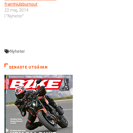
framhjulsburnout
22 maj, 2014
I ”Nyheter”
Nyheter
SENASTE UTGÅVAN