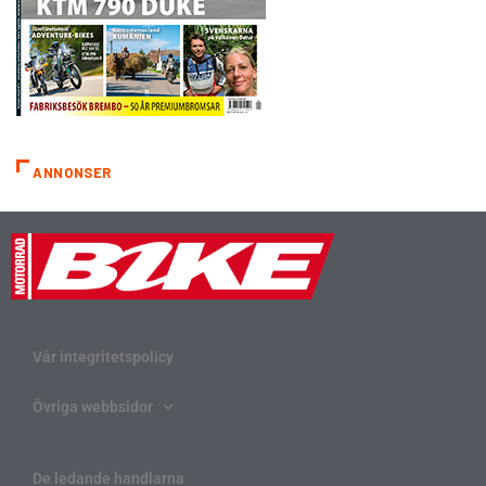
ANNONSER
Vår integritetspolicy
Övriga webbsidor
De ledande handlarna