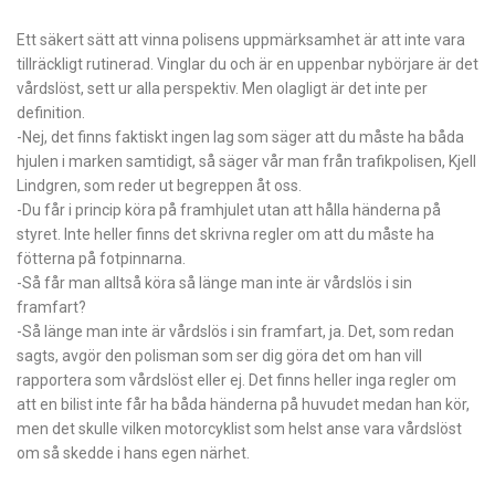
Ett säkert sätt att vinna polisens uppmärksamhet är att inte vara
tillräckligt rutinerad. Vinglar du och är en uppenbar nybörjare är det
vårdslöst, sett ur alla perspektiv. Men olagligt är det inte per
definition.
-Nej, det finns faktiskt ingen lag som säger att du måste ha båda
hjulen i marken samtidigt, så säger vår man från trafikpolisen, Kjell
Lindgren, som reder ut begreppen åt oss.
-Du får i princip köra på framhjulet utan att hålla händerna på
styret. Inte heller finns det skrivna regler om att du måste ha
fötterna på fotpinnarna.
-Så får man alltså köra så länge man inte är vårdslös i sin
framfart?
-Så länge man inte är vårdslös i sin framfart, ja. Det, som redan
sagts, avgör den polisman som ser dig göra det om han vill
rapportera som vårdslöst eller ej. Det finns heller inga regler om
att en bilist inte får ha båda händerna på huvudet medan han kör,
men det skulle vilken motorcyklist som helst anse vara vårdslöst
om så skedde i hans egen närhet.