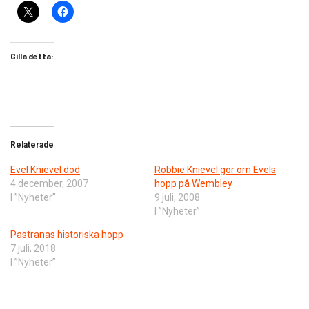
Gilla detta:
Relaterade
Evel Knievel död
Robbie Knievel gör om Evels
4 december, 2007
hopp på Wembley
I ”Nyheter”
9 juli, 2008
I ”Nyheter”
Pastranas historiska hopp
7 juli, 2018
I ”Nyheter”