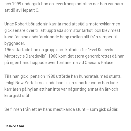
och 1999 undergick han en levertransplantation när han var nära
att dö av Hepatit C.
Unge Robert började sin karriär med att stjäla motorcyklar men
gick senare över till att uppträda som stuntartist, och blev mest
känd för sina dödsföraktande hopp mellan allt från ramper till
byggnader.
1965 startade han en grupp som kallades för ”Evel Knievels
Motorcycle Daredevils”. 1968 kom det stora genombrottet då han
på egen hand hoppade över fontänerna vid Caesars Palace.
Tills han gick i pension 1980 utförde han hundratals med stunts,
enligt New York Times sade han till en reporter innan han lade
karriären på hyllan att han inte var någonting annat än ärr-och
kirurgiskt stål.
Se filmen från ett av hans mest kända stunt – som gick sådär.
Dela det här: