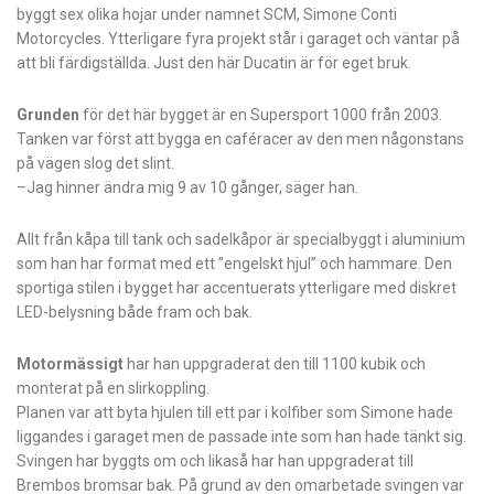
byggt sex olika hojar under namnet SCM, Simone Conti
Motorcycles. Ytterligare fyra projekt står i garaget och väntar på
att bli färdigställda. Just den här Ducatin är för eget bruk.
Grunden
för det här bygget är en Supersport 1000 från 2003.
Tanken var först att bygga en caféracer av den men någonstans
på vägen slog det slint.
–Jag hinner ändra mig 9 av 10 gånger, säger han.
Allt från kåpa till tank och sadelkåpor är specialbyggt i aluminium
som han har format med ett ”engelskt hjul” och hammare. Den
sportiga stilen i bygget har accentuerats ytterligare med diskret
LED-belysning både fram och bak.
Motormässigt
har han uppgraderat den till 1100 kubik och
monterat på en slirkoppling.
Planen var att byta hjulen till ett par i kolfiber som Simone hade
liggandes i garaget men de passade inte som han hade tänkt sig.
Svingen har byggts om och likaså har han uppgraderat till
Brembos bromsar bak. På grund av den omarbetade svingen var