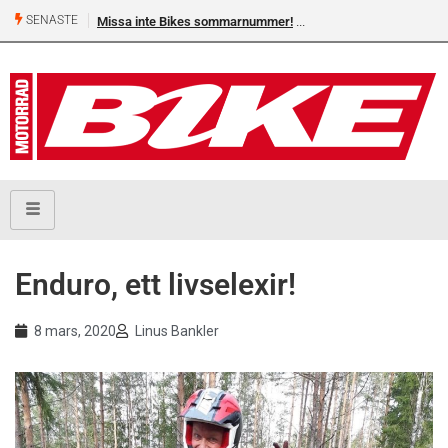
SENASTE
issa inte Bikes sommarnummer!
Shelby Turner, klar för GGN
Enduro, ett livselexir!
8 mars, 2020
Linus Bankler