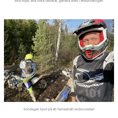
Åtta hojar, åtta olika fabrikat, ganska unikt i enduroskogen.
Söndagen bjöd på ett fantastiskt enduroväder!