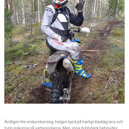
Äntligen lite endurokörning, helgen bjöd på härligt kladdig lera och
tunn isskorpa på vattenpölarna. Men, inga dubbdäck behövdes