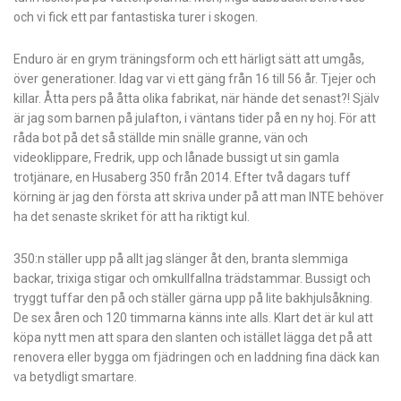
och vi fick ett par fantastiska turer i skogen.
Enduro är en grym träningsform och ett härligt sätt att umgås,
över generationer. Idag var vi ett gäng från 16 till 56 år. Tjejer och
killar. Åtta pers på åtta olika fabrikat, när hände det senast?! Själv
är jag som barnen på julafton, i väntans tider på en ny hoj. För att
råda bot på det så ställde min snälle granne, vän och
videoklippare, Fredrik, upp och lånade bussigt ut sin gamla
trotjänare, en Husaberg 350 från 2014. Efter två dagars tuff
körning är jag den första att skriva under på att man INTE behöver
ha det senaste skriket för att ha riktigt kul.
350:n ställer upp på allt jag slänger åt den, branta slemmiga
backar, trixiga stigar och omkullfallna trädstammar. Bussigt och
tryggt tuffar den på och ställer gärna upp på lite bakhjulsåkning.
De sex åren och 120 timmarna känns inte alls. Klart det är kul att
köpa nytt men att spara den slanten och istället lägga det på att
renovera eller bygga om fjädringen och en laddning fina däck kan
va betydligt smartare.