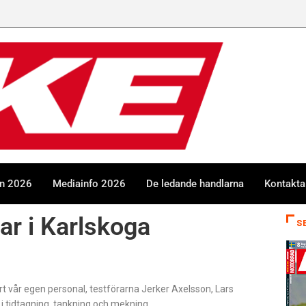
en 2026
Mediainfo 2026
De ledande handlarna
Kontakta
ar i Karlskoga
S
 vår egen personal, testförarna Jerker Axelsson, Lars
i tidtagning, tankning och mekning.