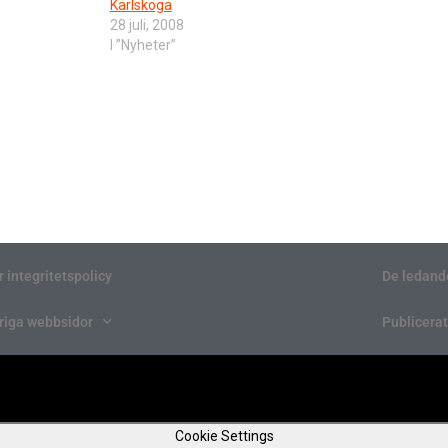
Karlskoga
28 juli, 2008
I ”Nyheter”
r integritetspolicy
De ledand
riga webbsidor
Publicerat
Cookie Settings