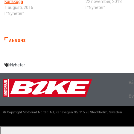
Karlskoga
22 november, 2013
1 augusti, 2016
I ”Nyheter”
I ”Nyheter”
ANNONS
Nyheter
Vå
Öv
© Copyright Motorrad Nordic AB, Karlavägen 96, 115 26 Stockholm, Sweden