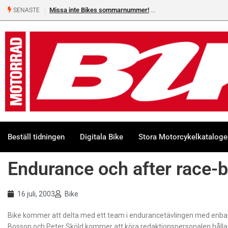
Missa inte Bikes sommarnummer!
SENASTE
Beställ tidningen
Digitala Bike
Stora Motorcykelkatalog
Endurance och after race-b
16 juli, 2003
Bike
Bike kommer att delta med ett team i endurancetävlingen med enbart
Bosson och Peter Sköld kommer att köra redaktionspersonalen hålla 