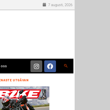
7 augusti, 2026
 oss
ENASTE UTGÅVAN