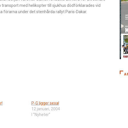
 transport med helikopter till sjukhus dödförklarades vid
förarna under det stenhårda rallyt Paris-Dakar.
A
r!
P-G ligger sexa!
12 januari, 2004
I ”Nyheter”