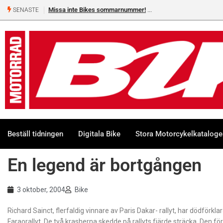
Missa inte Bikes sommarnummer!
SENASTE
Beställ tidningen
Digitala Bike
Stora Motorcykelkatalog
En legend är bortgången
3 oktober, 2004
Bike
Richard Sainct, flerfaldig vinnare av Paris Dakar- rallyt, har dödför
Faraorallyt. De två krasherna skedde på rallyts fjärde sträcka. Den för