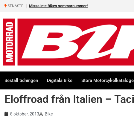
Missa inte Bikes sommarnummer!
SENASTE
Beställ tidningen
Digitala Bike
Stora Motorcykelkatalog
Eloffroad från Italien – Tac
8 oktober, 2013
Bike