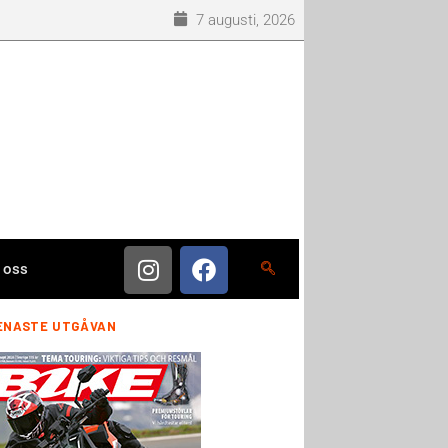
7 augusti, 2026
 oss
ENASTE UTGÅVAN