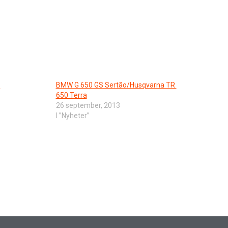
a
BMW G 650 GS Sertão/Husqvarna TR
650 Terra
26 september, 2013
I ”Nyheter”