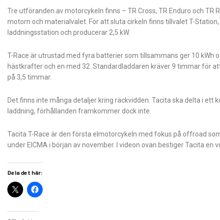
Tre utföranden av motorcykeln finns – TR Cross, TR Enduro och TR Rall
motorn och materialvalet. För att sluta cirkeln finns tillvalet T-Sta
laddningsstation och producerar 2,5 kW.
T-Race är utrustad med fyra batterier som tillsammans ger 10 kWh o
hästkrafter och en med 32. Standardladdaren kräver 9 timmar för att lad
på 3,5 timmar.
Det finns inte många detaljer kring räckvidden. Tacita ska delta i et
laddning, förhållanden framkommer dock inte.
Tacita T-Race är den första elmotorcykeln med fokus på offroad som är
under EICMA i början av november. I videon ovan bestiger Tacita en v
Dela det här: