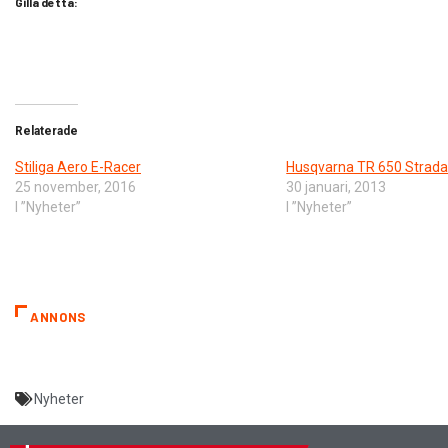
Gilla detta:
Relaterade
Stiliga Aero E-Racer
Husqvarna TR 650 Strad
25 november, 2016
30 januari, 2013
I ”Nyheter”
I ”Nyheter”
ANNONS
Nyheter