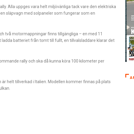
y. Alla uppges vara helt miljövänliga tack vare den elektriska
tion, en släpvagn med solpaneler som fungerar som en
ch två motormappningar finns tillgängliga – en med 11
da batteriet från tomt till fullt, en tillvalsladdare klarar det
t kommande rally och ska då kunna köra 100 kilometer per
A
 helt tillverkad i Italien. Modellen kommer finnas på plats
ulkan.