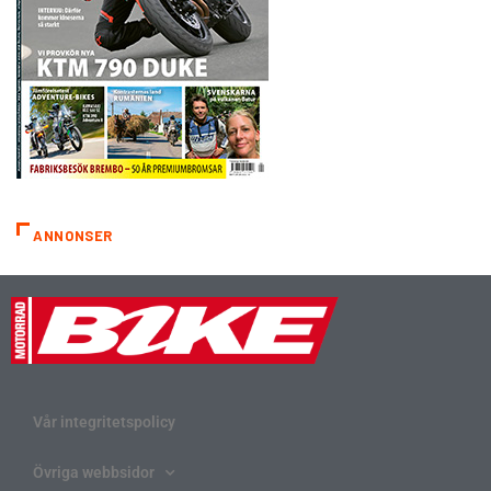
ANNONSER
Vår integritetspolicy
Övriga webbsidor