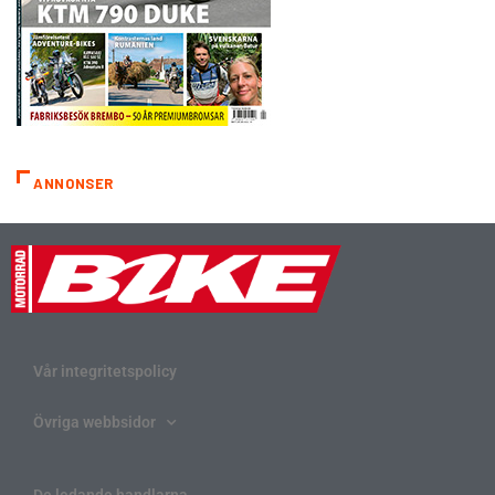
ANNONSER
Vår integritetspolicy
Övriga webbsidor