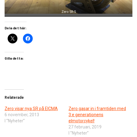
Zero SR-S
Dela det här:
Gilla detta:
Relaterade
Zero visar nya SR på EICMA
Zero gasar in i framtiden med
6 november, 2013
3:e generationens
I ”Nyheter”
elmotorcykel!
27 februari, 2019
I ”Nyheter”