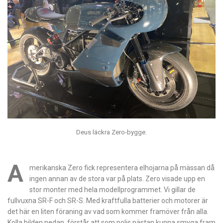
Deus läckra Zero-bygge.
A
merikanska Zero fick representera elhojarna på mässan då
ingen annan av de stora var på plats. Zero visade upp en
stor monter med hela modellprogrammet. Vi gillar de
fullvuxna SR-F och SR-S. Med kraftfulla batterier och motorer är
det här en liten föraning av vad som kommer framöver från alla.
Kolla bilden nedan, förstår att som polis nästan kunna smyga fram