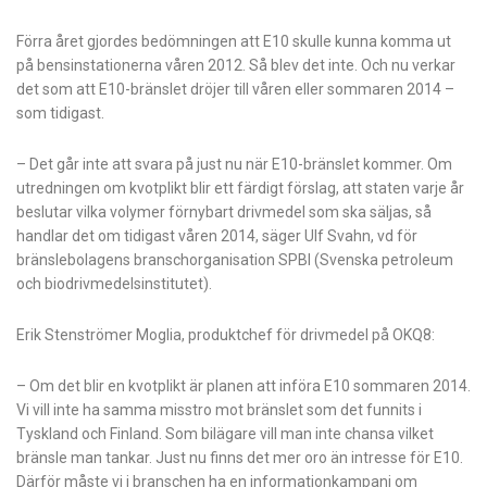
Förra året gjordes bedömningen att E10 skulle kunna komma ut
på bensinstationerna våren 2012. Så blev det inte. Och nu verkar
det som att E10-bränslet dröjer till våren eller sommaren 2014 –
som tidigast.
– Det går inte att svara på just nu när E10-bränslet kommer. Om
utredningen om kvotplikt blir ett färdigt förslag, att staten varje år
beslutar vilka volymer förnybart drivmedel som ska säljas, så
handlar det om tidigast våren 2014, säger Ulf Svahn, vd för
bränslebolagens branschorganisation SPBI (Svenska petroleum
och biodrivmedelsinstitutet).
Erik Stenströmer Moglia, produktchef för drivmedel på OKQ8:
– Om det blir en kvotplikt är planen att införa E10 sommaren 2014.
Vi vill inte ha samma misstro mot bränslet som det funnits i
Tyskland och Finland. Som bilägare vill man inte chansa vilket
bränsle man tankar. Just nu finns det mer oro än intresse för E10.
Därför måste vi i branschen ha en informationkampanj om