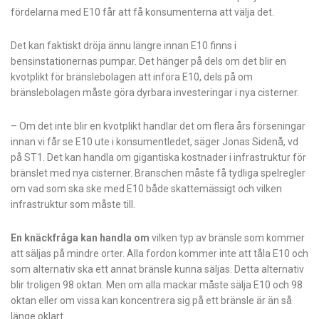
fördelarna med E10 får att få konsumenterna att välja det.
Det kan faktiskt dröja ännu längre innan E10 finns i
bensinstationernas pumpar. Det hänger på dels om det blir en
kvotplikt för bränslebolagen att införa E10, dels på om
bränslebolagen måste göra dyrbara investeringar i nya cisterner.
– Om det inte blir en kvotplikt handlar det om flera års förseningar
innan vi får se E10 ute i konsumentledet, säger Jonas Sidenå, vd
på ST1. Det kan handla om gigantiska kostnader i infrastruktur för
bränslet med nya cisterner. Branschen måste få tydliga spelregler
om vad som ska ske med E10 både skattemässigt och vilken
infrastruktur som måste till.
En knäckfråga kan handla om
vilken typ av bränsle som kommer
att säljas på mindre orter. Alla fordon kommer inte att tåla E10 och
som alternativ ska ett annat bränsle kunna säljas. Detta alternativ
blir troligen 98 oktan. Men om alla mackar måste sälja E10 och 98
oktan eller om vissa kan koncentrera sig på ett bränsle är än så
länge oklart.