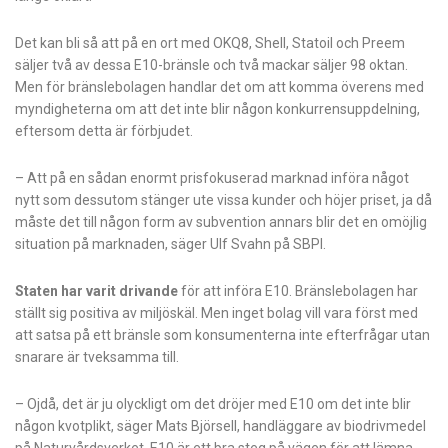
Det kan bli så att på en ort med OKQ8, Shell, Statoil och Preem
säljer två av dessa E10-bränsle och två mackar säljer 98 oktan.
Men för bränslebolagen handlar det om att komma överens med
myndigheterna om att det inte blir någon konkurrensuppdelning,
eftersom detta är förbjudet.
– Att på en sådan enormt prisfokuserad marknad införa något
nytt som dessutom stänger ute vissa kunder och höjer priset, ja då
måste det till någon form av subvention annars blir det en omöjlig
situation på marknaden, säger Ulf Svahn på SBPI.
Staten har varit drivande
för att införa E10. Bränslebolagen har
ställt sig positiva av miljöskäl. Men inget bolag vill vara först med
att satsa på ett bränsle som konsumenterna inte efterfrågar utan
snarare är tveksamma till.
– Ojdå, det är ju olyckligt om det dröjer med E10 om det inte blir
någon kvotplikt, säger Mats Björsell, handläggare av biodrivmedel