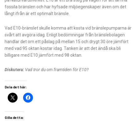
på Naturvårdsverket. E10 är ett bra steg på vägen för att lämna
fossila bränslen och har hyfsade miljöegenskaper även om det
långt ifrån är ett optimalt bränsle.
Vad E10-bränslet skulle komma att kosta vid bränslepumparna är
svårt att avgöra idag. Enligt bedömningar från bränslebolagen
handlar det om ett påslag på mellan 15 och drygt 30 öre jämfört
med vad 95 oktan kostar idag. Tanken är att det ändå ska bli
billigare med E10 jämfört med 98 oktan.
Diskutera:
Vad tror du om framtiden för E10?
Dela det här:
Gilla detta: